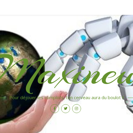
Maxinew
Pour déjouer les complots, ton cerveau aura du boulot !!