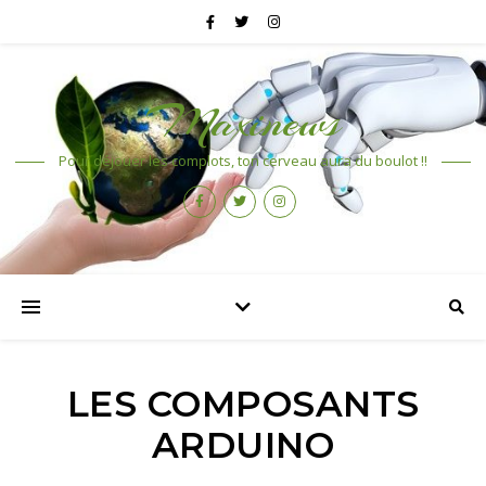
Maxinews
Pour déjouer les complots, ton cerveau aura du boulot !!
LES COMPOSANTS
ARDUINO