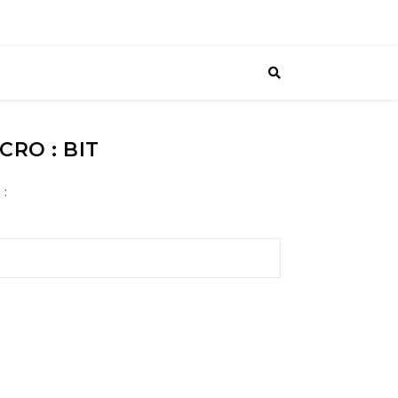
RO : BIT
 :